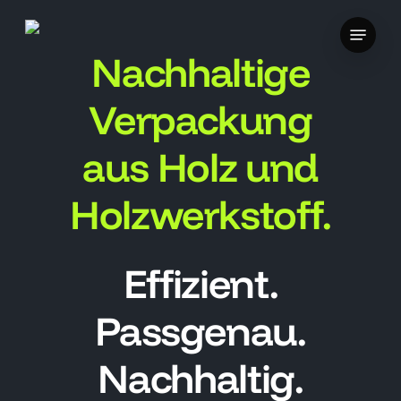
Skip
Menu
to
Nachhaltige
main
content
Verpackung
aus Holz und
Holzwerkstoff.
Effizient.
Passgenau.
Nachhaltig.